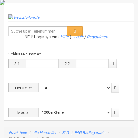
NEU! Loginsystem (
Hilfe
) :
Login
/
Registrieren
Schlüsselnummer:
2.1
2.2
Hersteller
Modell
Ersatzteile
/
alle Hersteller
/
FAG
/
FAG Radlagersatz
/