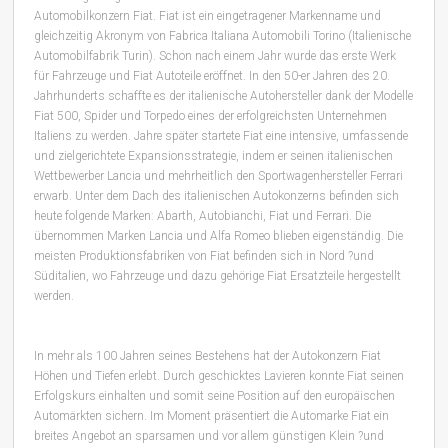
Automobilkonzern Fiat. Fiat ist ein eingetragener Markenname und
gleichzeitig Akronym von Fabrica Italiana Automobili Torino (Italienische
Automobilfabrik Turin). Schon nach einem Jahr wurde das erste Werk
für Fahrzeuge und Fiat Autoteile eröffnet. In den 50-er Jahren des 20.
Jahrhunderts schaffte es der italienische Autohersteller dank der Modelle
Fiat 500, Spider und Torpedo eines der erfolgreichsten Unternehmen
Italiens zu werden. Jahre später startete Fiat eine intensive, umfassende
und zielgerichtete Expansionsstrategie, indem er seinen italienischen
Wettbewerber Lancia und mehrheitlich den Sportwagenhersteller Ferrari
erwarb. Unter dem Dach des italienischen Autokonzerns befinden sich
heute folgende Marken: Abarth, Autobianchi, Fiat und Ferrari. Die
übernommen Marken Lancia und Alfa Romeo blieben eigenständig. Die
meisten Produktionsfabriken von Fiat befinden sich in Nord ?und
Süditalien, wo Fahrzeuge und dazu gehörige Fiat Ersatzteile hergestellt
werden.
In mehr als 100 Jahren seines Bestehens hat der Autokonzern Fiat
Höhen und Tiefen erlebt. Durch geschicktes Lavieren konnte Fiat seinen
Erfolgskurs einhalten und somit seine Position auf den europäischen
Automärkten sichern. Im Moment präsentiert die Automarke Fiat ein
breites Angebot an sparsamen und vor allem günstigen Klein ?und