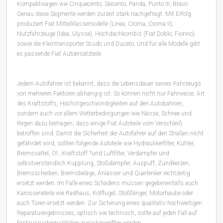
Kompaktwagen wie Cinquecento, Seicento, Panda, Punto III, Bravo.
Genau diese Segmente werden zurzeit stark nachgefragt. Mit Erfolg
produziert Fiat Mittelklassemodelle (Linea, Croma, Croma II),
Nutzfahrzeuge (Idea, Ulysse), Hochdachkombis (Fiat Doblo, Fiorino)
sowie die Kleintransporter Scudo und Ducato. Und für alle Modelle gibt
es passende Fiat Autoersatzteile.
Jedem Autofahrer ist bekannt, dass die Lebensdauer seines Fahrzeugs
von mehreren Faktoren abhängig ist. So können nicht nur Fahrweise, Art
des Kraftstoffs, Höchstgeschwindigkeiten auf den Autobahnen,
sondern auch vor allem Wetterbedingungen wie Nässe, Schnee und
Regen dazu beitragen, dass einige Fiat Autoteile vom Verschleiß
betroffen sind. Damit die Sicherheit der Autofahrer auf den Straßen nicht
gefährdet wird, sollten folgende Autoteile wie Hydraulikerfilter, Kühler,
Bremssattel, Öl ,-Kraftstoff ?und Luftfilter, Verdampfer und
selbstverständlich Kupplung, Stoßdämpfer, Auspuff, Zündkerzen,
Bremsscheiben, Bremsbeläge, Anlasser und Querlenker rechtzeitig
ersetzt werden. Im Falle eines Schadens müssen gegebenenfalls auch
Karosserieteile wie Radhaus, Kotflügel, Stoßfänger, Motorhaube oder
auch Türen ersetzt werden. Zur Sicherung eines qualitativ hochwertigen
Reparaturergebnisses, optisch wie technisch, sollte auf jeden Fall auf
Erstausrüsterqualitäten zurückgegriffen werden.