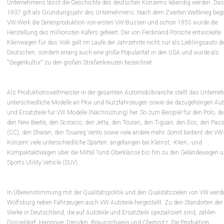
Unternehmens lässt die Geschichte des deutschen Konzerns lebendig werden. Das
1937 gilt als Gründungsjahr des Unternehmens. Nach dem Zweiten Weltkrieg beg
VW-Werk die Serienproduktion von ersten VW-Bussen und schon 1955 wurde die
Herstellung des millionsten Käfers gefeiert. Der von Ferdinand Porsche entwickelte
Kleinwagen für das Volk galt im Laufe der Jahrzehnte nicht nur als Lieblingsauto de
Deutschen, sondern errang auch eine große Popularität in den USA und wurde als
"Gegenkultur" zu den großen Straßenkreuzen bezeichnet.
Als Produktionsweltmeister in der gesamten Automobilbranche stellt das Untern
unterschiedliche Modelle an Pkw und Nutzfahrzeugen sowie die dazugehörigen Auto
und Ersatzteile für VW Modelle (Nachrüstung) her. So zum Beispiel für den Polo, de
den New Beetle, den Scirocco, den Jetta, den Touran, den Tiguan, den Eos, den Pas
(CC), den Sharan, den Touareg Vento sowie viele andere mehr. Somit bedient der VW
Konzern viele unterschiedliche Sparten: angefangen bei Kleinst, -Klein, -und
Kompaktaktwagen über die Mittel ?und Oberklasse bis hin zu den Geländewagen 
Sports Utility Vehicle (SUV).
In Übereinstimmung mit der Qualitätspolitik und den Qualitätszielen von VW werd
Wolfsburg neben Fahrzeugen auch VW Autoteile hergestellt. Zu den Standorten der
Werke in Deutschland, die auf Autoteile und Ersatzteile spezialisiert sind, zählen
Düsseldorf, Hannover, Dresden, Braunschweig und Chemnitz. Die Produktion