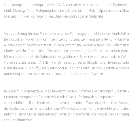
erstklassiger und hochqualitativer VW Autoersatzteile findet nicht nur in Deutschl
statt. Montage ?und Fertigungsbetriebe befinden sich in Polen, Spanien, in der Slow
aber auch in Mexiko, Argentinien, Brasilien und sogar in Südafrika.
Voraussetzung für das Funktionieren eines Fahrzeugs ist nicht nur der Kraftstoff 
Denn auch ein voller Tank kann sehr wenig nutzen, wenn eine perfekte Funktionswei
Autoteile nicht gewährleistet ist. Zudem kommt ein weiterer Aspekt: die Sicherheit 
Straßenverkehr. Frost, Hitze, Trockenlaufen können zum Ausfall einzelner Kompone
führen und dadurch die Fahrsicherheit gefährden. So werden oft verschiedene VW
Autoersatzteile, je nach Art der Mängel, benötigt. Sei es Stoßdämpfer, Bremsscheib
Bremsbeläge, Auspuff, Katalysator oder Kupplungssatz. Die VW Ersatzteile müsse
nur richtig passen sondern auch Qualität und Garantie aufweisen.
In unserm Autoersatzteile-Shop bekommt jeder Autofahrer alle benötigten Ersatzteile
Erstausrüsterqualität) für sein VW Modell. Die Aufteilung des Shops nach
Automobilherstellern, Modellen und dazu passendem Zubehör erleichtert im Wesen
die Suche nach dem entsprechenden VW Autoersatzteil. Für die erleichterte und abs
unkomplizierte Suche sind nur noch zwei Schritte erforderlich: Modell des Fahrzeu
Schlüsselnummer.