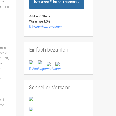
Interesse? Infos anfordern
 Jahr
ann im
Artikel:0 Stück
Warenwert:0 €
r
Warenkorb ansehen
ehmen
Einfach bezahlen
teile
n Golf,
sat
-
Zahlungsmethoden
und
Schneller Versand
en in
 VW-