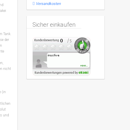
Versandkosten
and
akei
Sicher einkaufen
im Tank.
se der
im
nte
en,
n nicht
 (in
tlichen
olut
gs und