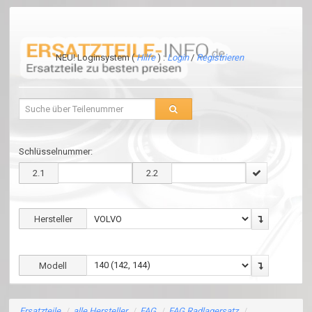
NEU! Loginsystem (
Hilfe
) :
Login
/
Registrieren
Schlüsselnummer:
2.1
2.2
Hersteller
Modell
Ersatzteile
/
alle Hersteller
/
FAG
/
FAG Radlagersatz
/