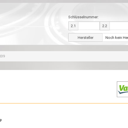
Schlüsselnummer:
2.1
2.2
Hersteller
039
9