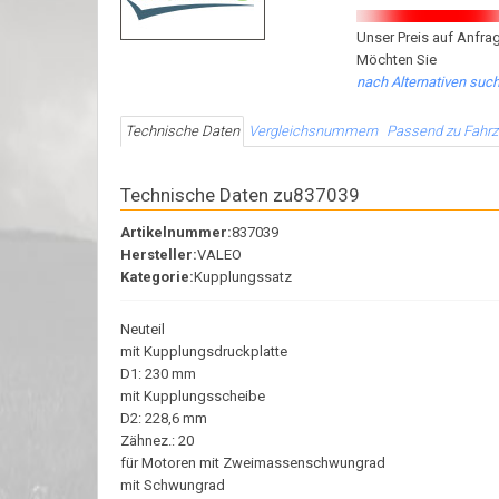
Unser Preis auf Anfrag
Möchten Sie
nach Alternativen suc
Technische Daten
Vergleichsnummern
Passend zu Fahr
Technische Daten zu837039
Artikelnummer:
837039
Hersteller:
VALEO
Kategorie:
Kupplungssatz
Neuteil
mit Kupplungsdruckplatte
D1: 230 mm
mit Kupplungsscheibe
D2: 228,6 mm
Zähnez.: 20
für Motoren mit Zweimassenschwungrad
mit Schwungrad