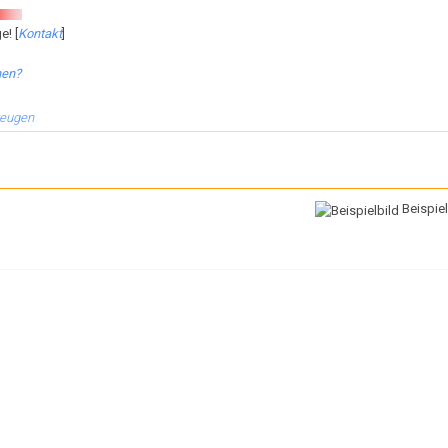
e! [
Kontakt
]
hen?
zeugen
Beispiel