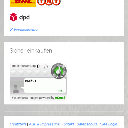
Versandkosten
Sicher einkaufen
Ersatzteile
|
AGB & Impressum
|
Kontakt
|
Datenschutz
|
Hilfe Login
|