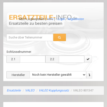
NEU! Loginsystem (
Hilfe
) :
Login
/
Registrieren
Schlüsselnummer:
2.1
2.2
Hersteller
Ersatzteile
/
VALEO
/
VALEO Kupplungssatz
/
VALEO 801347