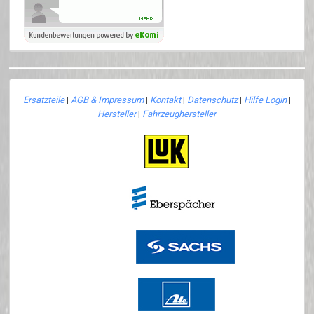
Ersatzteile
|
AGB & Impressum
|
Kontakt
|
Datenschutz
|
Hilfe Login
|
Hersteller
|
Fahrzeughersteller