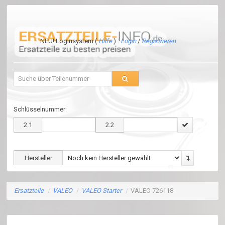
NEU! Loginsystem (
Hilfe
) :
Login
/
Registrieren
Schlüsselnummer:
2.1
2.2
Hersteller
Ersatzteile
/
VALEO
/
VALEO Starter
/
VALEO 726118