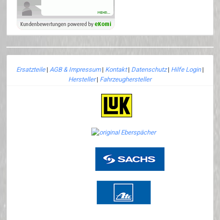
Ersatzteile
|
AGB & Impressum
|
Kontakt
|
Datenschutz
|
Hilfe Login
|
Hersteller
|
Fahrzeughersteller