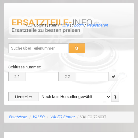
NEU! Loginsystem (
Hilfe
) :
Login
/
Registrieren
Schlüsselnummer:
2.1
2.2
Hersteller
Ersatzteile
/
VALEO
/
VALEO Starter
/
VALEO 726037