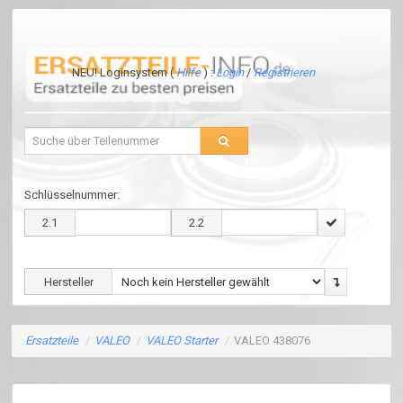
NEU! Loginsystem (
Hilfe
) :
Login
/
Registrieren
Schlüsselnummer:
2.1
2.2
Hersteller
Ersatzteile
/
VALEO
/
VALEO Starter
/
VALEO 438076