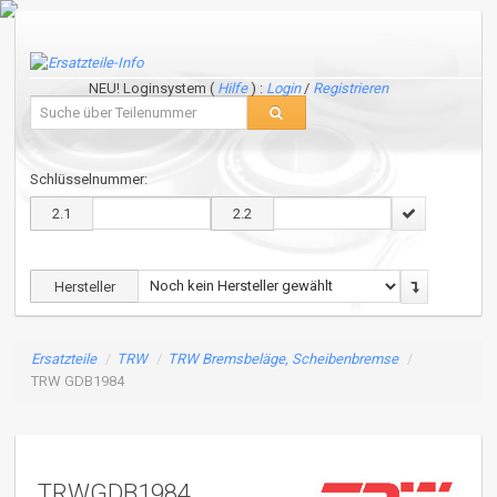
NEU! Loginsystem (
Hilfe
) :
Login
/
Registrieren
Schlüsselnummer:
2.1
2.2
Hersteller
Ersatzteile
/
TRW
/
TRW Bremsbeläge, Scheibenbremse
/
TRW GDB1984
TRWGDB1984