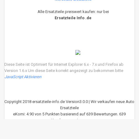
Alle Ersatzteile preiswert kaufen: nur bei
Ersatzteile Info .de
Diese Seite ist Optimiert für Internet Explorer 6.x - 7.x und Firefox ab
Version 1.6.x Um diese Seite korrekt angezeigt zu bekommen bitte
JavaScript Aktivieren
Copyright 2018 ersatzteile-info.de Version3.0.0 | Wir verkaufen neue Auto
Ersatzteile
eKomi
:
4.90
von
5
Punkten basierend auf
639
Bewertungen.
639
Kundenrezessionen.