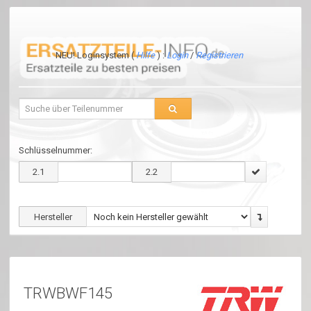
NEU! Loginsystem (
Hilfe
) :
Login
/
Registrieren
Schlüsselnummer:
2.1
2.2
Hersteller
TRWBWF145