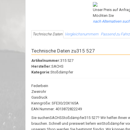
Unser Preis auf Anfrag
Möchten Sie
nach Alternativen suc
Technische Daten
Vergleichsnummern
Passend zu Fahr
Technische Daten zu315 527
Artikelnummer:
315 527
Hersteller:
SACHS
Kategorie:
Stoßdämpfer
Federbein
Zweirohr
Gasdruck
Kenngröße: SFE30/20X165A
EAN Nummer: 4013872822249
Sie suchenSACHSStoßdämpfer315 527? Wir helfen Ihnen weite
brauchen. Schnell und preiswert liefern wirStoßdämpfer v
unserem Shop werden Sie bestimmt fündig. Wir können Ihnen