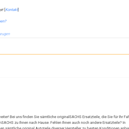
e! [
Kontakt
]
hen?
zeugen
r! Bei uns finden Sie sämtliche originalSACHS Ersatzteile, die Sie für Ihr F
onSACHS zu Ihnen nach Hause. Fehlen Ihnen auch noch andere Ersatzteile? In
 sämtliche original Autoteile diverser Hersteller zu besten Konditionen anbie