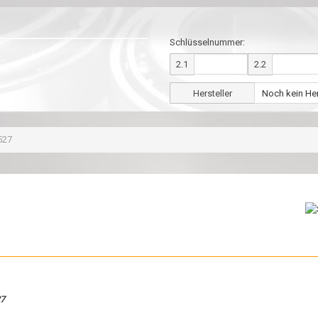
Schlüsselnummer:
2.1
2.2
Hersteller
527
27