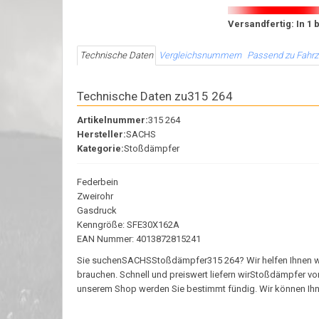
Versandfertig: In 1 
Technische Daten
Vergleichsnummern
Passend zu Fahr
Technische Daten zu315 264
Artikelnummer:
315 264
Hersteller:
SACHS
Kategorie:
Stoßdämpfer
Federbein
Zweirohr
Gasdruck
Kenngröße: SFE30X162A
EAN Nummer: 4013872815241
Sie suchenSACHSStoßdämpfer315 264? Wir helfen Ihnen weite
brauchen. Schnell und preiswert liefern wirStoßdämpfer v
unserem Shop werden Sie bestimmt fündig. Wir können Ihnen