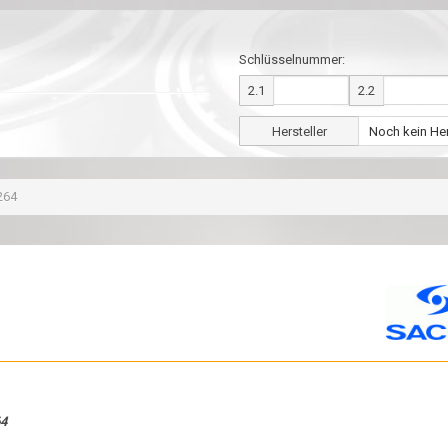
Schlüsselnummer:
2.1
2.2
Hersteller
264
64