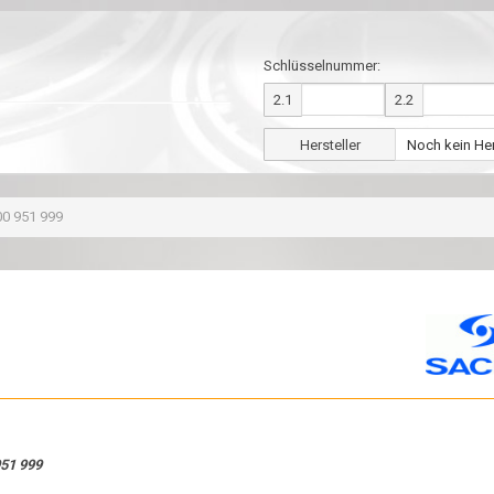
Schlüsselnummer:
2.1
2.2
Hersteller
0 951 999
951 999