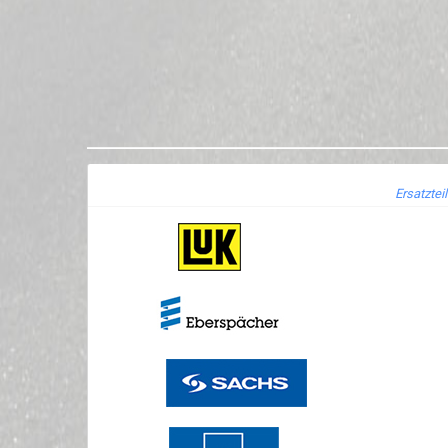
Ersatztei