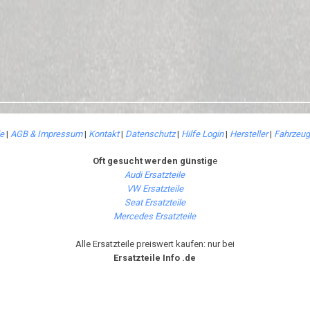
le
|
AGB & Impressum
|
Kontakt
|
Datenschutz
|
Hilfe Login
|
Hersteller
|
Fahrzeug
Oft gesucht werden günstig
e
Audi Ersatzteile
VW Ersatzteile
Seat Ersatzteile
Mercedes Ersatzteile
Alle Ersatzteile preiswert kaufen: nur bei
Ersatzteile Info .de