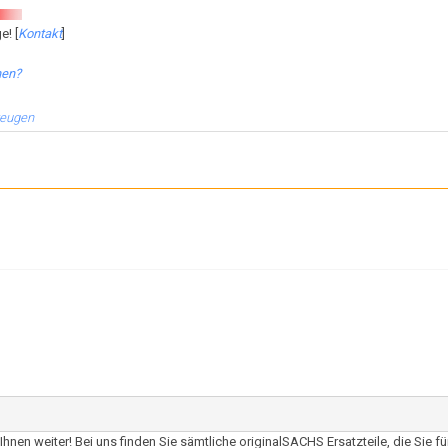
e! [
Kontakt
]
hen?
zeugen
 weiter! Bei uns finden Sie sämtliche originalSACHS Ersatzteile, die Sie für