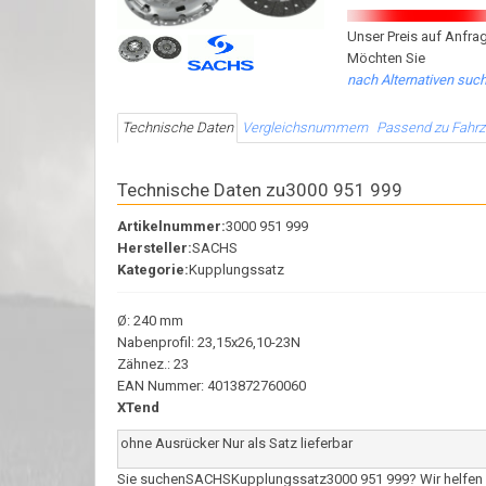
Unser Preis auf Anfrag
Möchten Sie
nach Alternativen suc
Technische Daten
Vergleichsnummern
Passend zu Fahr
Technische Daten zu3000 951 999
Artikelnummer:
3000 951 999
Hersteller:
SACHS
Kategorie:
Kupplungssatz
Ø: 240 mm
Nabenprofil: 23,15x26,10-23N
Zähnez.: 23
EAN Nummer: 4013872760060
XTend
ohne Ausrücker Nur als Satz lieferbar
Sie suchenSACHSKupplungssatz3000 951 999? Wir helfen Ihnen