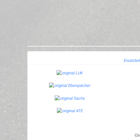
Ersatztei
Co