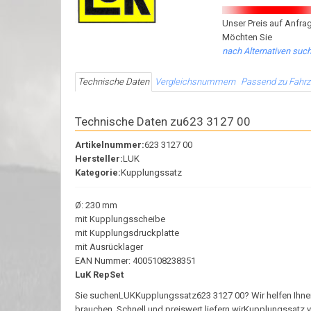
Unser Preis auf Anfrag
Möchten Sie
nach Alternativen suc
Technische Daten
Vergleichsnummern
Passend zu Fahr
Technische Daten zu623 3127 00
Artikelnummer:
623 3127 00
Hersteller:
LUK
Kategorie:
Kupplungssatz
Ø: 230 mm
mit Kupplungsscheibe
mit Kupplungsdruckplatte
mit Ausrücklager
EAN Nummer: 4005108238351
LuK RepSet
Sie suchenLUKKupplungssatz623 3127 00? Wir helfen Ihnen we
brauchen. Schnell und preiswert liefern wirKupplungssatz 