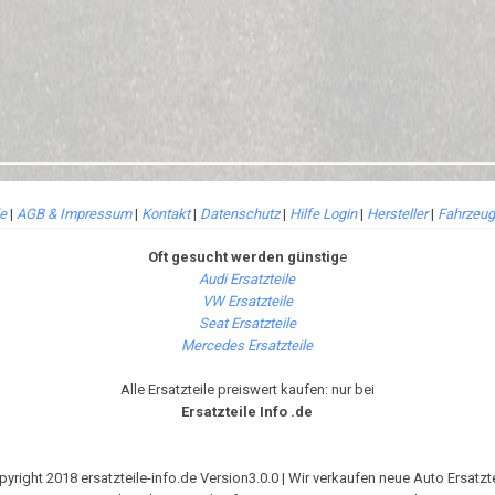
le
|
AGB & Impressum
|
Kontakt
|
Datenschutz
|
Hilfe Login
|
Hersteller
|
Fahrzeug
Oft gesucht werden günstig
e
Audi Ersatzteile
VW Ersatzteile
Seat Ersatzteile
Mercedes Ersatzteile
Alle Ersatzteile preiswert kaufen: nur bei
Ersatzteile Info .de
pyright 2018 ersatzteile-info.de Version3.0.0 | Wir verkaufen neue Auto Ersatzte