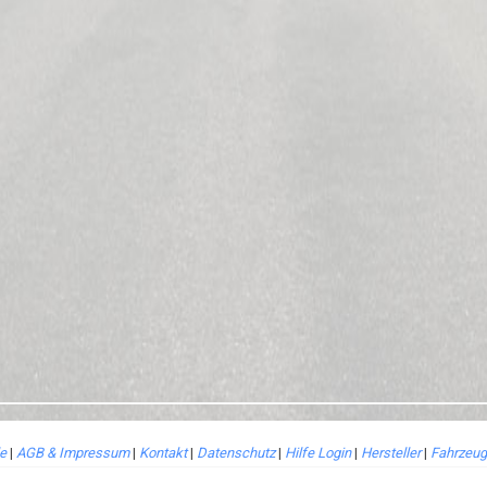
le
|
AGB & Impressum
|
Kontakt
|
Datenschutz
|
Hilfe Login
|
Hersteller
|
Fahrzeug