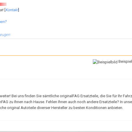
e! [
Kontakt
]
hen?
zeugen
Beispiel
er! Bei uns finden Sie sämtliche originalFAG Ersatzteile, die Sie für Ihr Fahr
onFAG zu Ihnen nach Hause. Fehlen Ihnen auch noch andere Ersatzteile? In uns
e original Autoteile diverser Hersteller zu besten Konditionen anbieten.