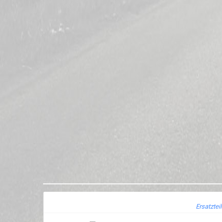
Ersatztei