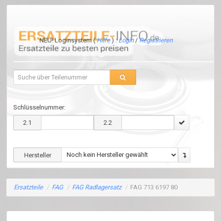
NEU! Loginsystem (
Hilfe
) :
Login
/
Registrieren
Schlüsselnummer:
2.1
2.2
Hersteller
Ersatzteile
/
FAG
/
FAG Radlagersatz
/
FAG 713 6197 80