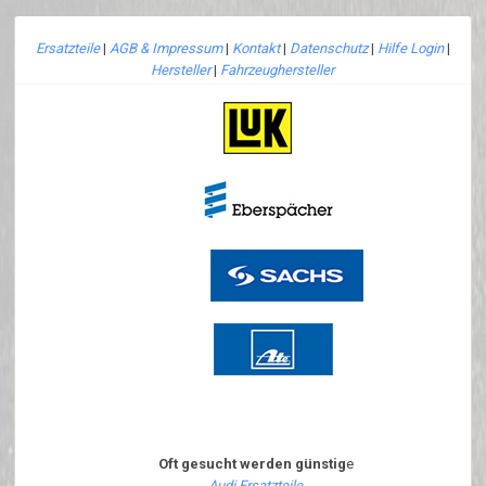
Ersatzteile
|
AGB & Impressum
|
Kontakt
|
Datenschutz
|
Hilfe Login
|
Hersteller
|
Fahrzeughersteller
Oft gesucht werden günstig
e
Audi Ersatzteile