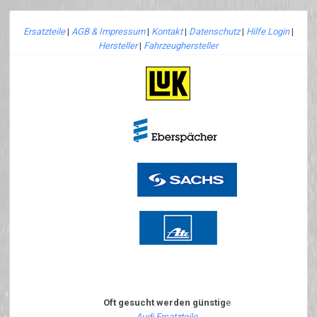
Ersatzteile
|
AGB & Impressum
|
Kontakt
|
Datenschutz
|
Hilfe Login
|
Hersteller
|
Fahrzeughersteller
Oft gesucht werden günstig
e
Audi Ersatzteile