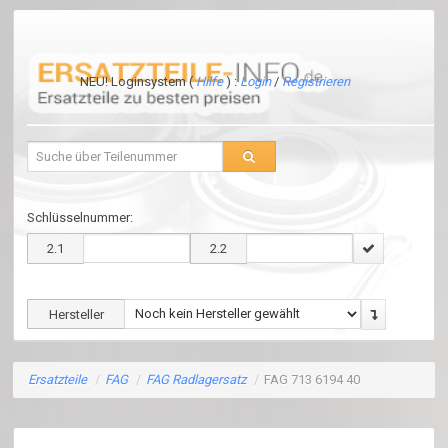
NEU! Loginsystem (
Hilfe
) :
Login
/
Registrieren
Schlüsselnummer:
2.1
2.2
Hersteller
Ersatzteile
/
FAG
/
FAG Radlagersatz
/
FAG 713 6194 40