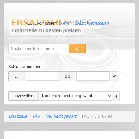
NEU! Loginsystem (
Hilfe
) :
Login
/
Registrieren
Schlüsselnummer:
2.1
2.2
Hersteller
Ersatzteile
/
FAG
/
FAG Radlagersatz
/
FAG 713 6109 90