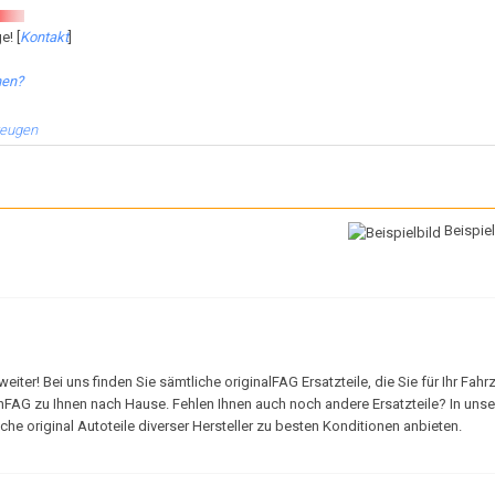
e! [
Kontakt
]
hen?
zeugen
Beispiel
er! Bei uns finden Sie sämtliche originalFAG Ersatzteile, die Sie für Ihr Fahr
onFAG zu Ihnen nach Hause. Fehlen Ihnen auch noch andere Ersatzteile? In uns
e original Autoteile diverser Hersteller zu besten Konditionen anbieten.