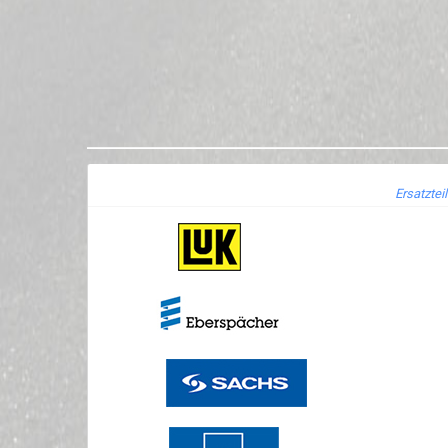
Ersatztei