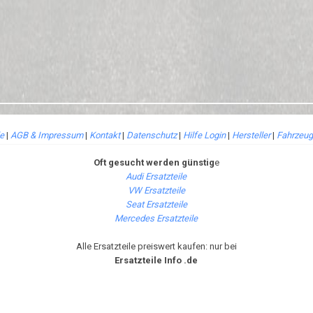
le
|
AGB & Impressum
|
Kontakt
|
Datenschutz
|
Hilfe Login
|
Hersteller
|
Fahrzeug
Oft gesucht werden günstig
e
Audi Ersatzteile
VW Ersatzteile
Seat Ersatzteile
Mercedes Ersatzteile
Alle Ersatzteile preiswert kaufen: nur bei
Ersatzteile Info .de