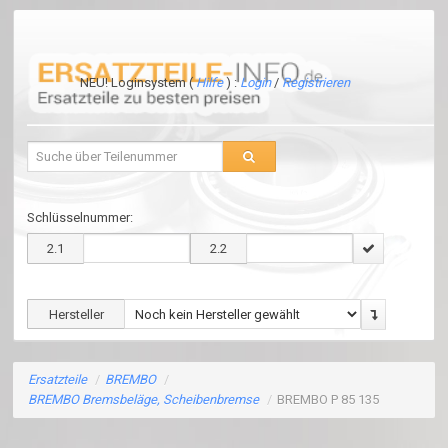
NEU! Loginsystem (
Hilfe
) :
Login
/
Registrieren
Schlüsselnummer:
2.1
2.2
Hersteller
Ersatzteile
/
BREMBO
/
BREMBO Bremsbeläge, Scheibenbremse
/
BREMBO P 85 135