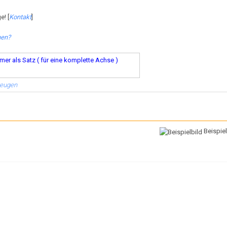
e! [
Kontakt
]
hen?
er als Satz ( für eine komplette Achse )
zeugen
Beispiel