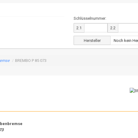
Schlüsselnummer:
2.1
2.2
Hersteller
remse
/
BREMBO P 85 073
ibenbremse
73