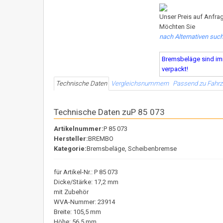
Unser Preis auf Anfrag
Möchten Sie
nach Alternativen suc
Bremsbeläge sind imm
verpackt!
Technische Daten
Vergleichsnummern
Passend zu Fahr
Technische Daten zuP 85 073
Artikelnummer:
P 85 073
Hersteller:
BREMBO
Kategorie:
Bremsbeläge, Scheibenbremse
für Artikel-Nr.: P 85 073
Dicke/Stärke: 17,2 mm
mit Zubehör
WVA-Nummer: 23914
Breite: 105,5 mm
Höhe: 56,5 mm