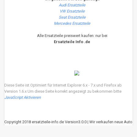
Audi Ersatzteile
VW Ersatzteile
Seat Ersatzteile
Mercedes Ersatzteile
Alle Ersatzteile preiswert kaufen: nur bei
Ersatzteile Info .de
Diese Seite ist Optimiert für Internet Explorer 6.x - 7.x und Firefox ab
Version 1.6.x Um diese Seite korrekt angezeigt zu bekommen bitte
JavaScript Aktivieren
Copyright 2018 ersatzteile-info.de Version3.0.0 | Wir verkaufen neue Auto
Ersatzteile
eKomi
:
4.90
von
5
Punkten basierend auf
639
Bewertungen.
639