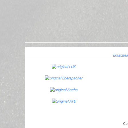
Ersatztei
Co