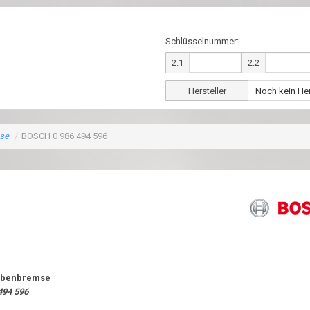
Schlüsselnummer:
2.1
2.2
Hersteller
se
/
BOSCH 0 986 494 596
ibenbremse
494 596