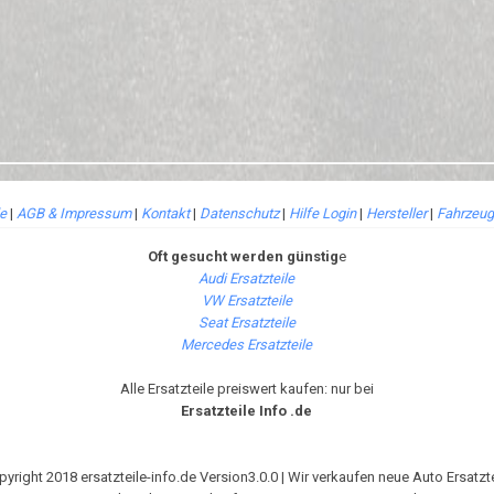
le
|
AGB & Impressum
|
Kontakt
|
Datenschutz
|
Hilfe Login
|
Hersteller
|
Fahrzeug
Oft gesucht werden günstig
e
Audi Ersatzteile
VW Ersatzteile
Seat Ersatzteile
Mercedes Ersatzteile
Alle Ersatzteile preiswert kaufen: nur bei
Ersatzteile Info .de
pyright 2018 ersatzteile-info.de Version3.0.0 | Wir verkaufen neue Auto Ersatzte