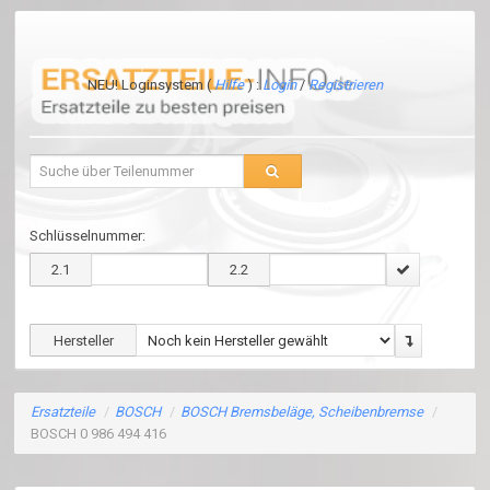
NEU! Loginsystem (
Hilfe
) :
Login
/
Registrieren
Schlüsselnummer:
2.1
2.2
Hersteller
Ersatzteile
/
BOSCH
/
BOSCH Bremsbeläge, Scheibenbremse
/
BOSCH 0 986 494 416