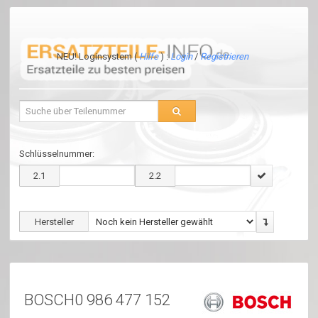
NEU! Loginsystem (
Hilfe
) :
Login
/
Registrieren
Schlüsselnummer:
2.1
2.2
Hersteller
BOSCH0 986 477 152