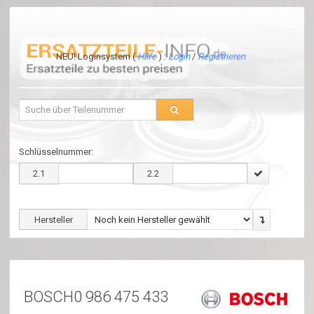
NEU! Loginsystem (
Hilfe
) :
Login
/
Registrieren
Schlüsselnummer:
2.1
2.2
Hersteller
BOSCH0 986 475 433