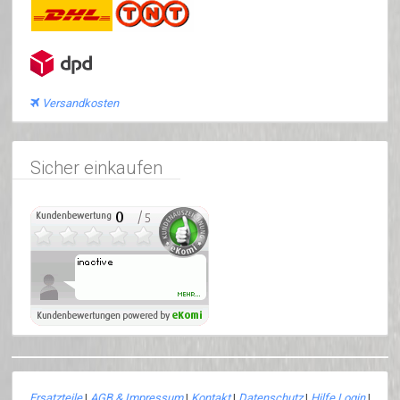
Versandkosten
Sicher einkaufen
Ersatzteile
|
AGB & Impressum
|
Kontakt
|
Datenschutz
|
Hilfe Login
|