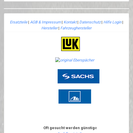
Ersatzteile
|
AGB & Impressum
|
Kontakt
|
Datenschutz
|
Hilfe Login
|
Hersteller
|
Fahrzeughersteller
Oft gesucht werden günstig
e