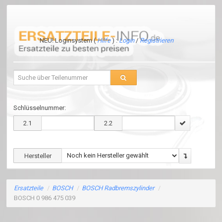
NEU! Loginsystem (
Hilfe
) :
Login
/
Registrieren
Schlüsselnummer:
2.1
2.2
Hersteller
Ersatzteile
/
BOSCH
/
BOSCH Radbremszylinder
/
BOSCH 0 986 475 039