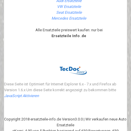
Audi Ersatzteile
VW Ersatzteile
Seat Ersatzteile
Mercedes Ersatzteile
Alle Ersatzteile preiswert kaufen: nur bei
Ersatzteile Info .de
Diese Seite ist Optimiert für Internet Explorer 6.x - 7.x und Firefox ab
Version 1.6.x Um diese Seite korrekt angezeigt zu bekommen bitte
JavaScript Aktivieren
Copyright 2018 ersatzteile-info.de Version3.0.0 | Wir verkaufen neue Auto
Ersatzteile
eKomi
:
4.90
von
5
Punkten basierend auf
639
Bewertungen.
639