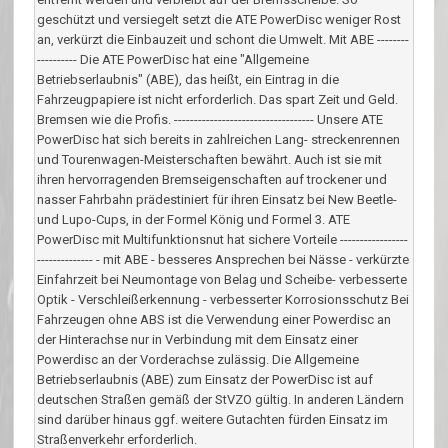
geschützt und versiegelt setzt die ATE PowerDisc weniger Rost
an, verkürzt die Einbauzeit und schont die Umwelt. Mit ABE --------
---------- Die ATE PowerDisc hat eine "Allgemeine
Betriebserlaubnis" (ABE), das heißt, ein Eintrag in die
Fahrzeugpapiere ist nicht erforderlich. Das spart Zeit und Geld.
Bremsen wie die Profis. ----------------------------------- Unsere ATE
PowerDisc hat sich bereits in zahlreichen Lang- streckenrennen
und Tourenwagen-Meisterschaften bewährt. Auch ist sie mit
ihren hervorragenden Bremseigenschaften auf trockener und
nasser Fahrbahn prädestiniert für ihren Einsatz bei New Beetle-
und Lupo-Cups, in der Formel König und Formel 3. ATE
PowerDisc mit Multifunktionsnut hat sichere Vorteile -----------------
-------------- - mit ABE - besseres Ansprechen bei Nässe - verkürzte
Einfahrzeit bei Neumontage von Belag und Scheibe- verbesserte
Optik - Verschleißerkennung - verbesserter Korrosionsschutz Bei
Fahrzeugen ohne ABS ist die Verwendung einer Powerdisc an
der Hinterachse nur in Verbindung mit dem Einsatz einer
Powerdisc an der Vorderachse zulässig. Die Allgemeine
Betriebserlaubnis (ABE) zum Einsatz der PowerDisc ist auf
deutschen Straßen gemäß der StVZO gültig. In anderen Ländern
sind darüber hinaus ggf. weitere Gutachten fürden Einsatz im
Straßenverkehr erforderlich.