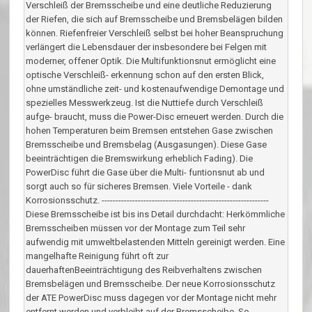
Verschleiß der Bremsscheibe und eine deutliche Reduzierung
der Riefen, die sich auf Bremsscheibe und Bremsbelägen bilden
können. Riefenfreier Verschleiß selbst bei hoher Beanspruchung
verlängert die Lebensdauer der insbesondere bei Felgen mit
moderner, offener Optik. Die Multifunktionsnut ermöglicht eine
optische Verschleiß- erkennung schon auf den ersten Blick,
ohne umständliche zeit- und kostenaufwendige Demontage und
spezielles Messwerkzeug. Ist die Nuttiefe durch Verschleiß
aufge- braucht, muss die Power-Disc erneuert werden. Durch die
hohen Temperaturen beim Bremsen entstehen Gase zwischen
Bremsscheibe und Bremsbelag (Ausgasungen). Diese Gase
beeinträchtigen die Bremswirkung erheblich Fading). Die
PowerDisc führt die Gase über die Multi- funtionsnut ab und
sorgt auch so für sicheres Bremsen. Viele Vorteile - dank
Korrosionsschutz. ------------------------------------------------------------
Diese Bremsscheibe ist bis ins Detail durchdacht: Herkömmliche
Bremsscheiben müssen vor der Montage zum Teil sehr
aufwendig mit umweltbelastenden Mitteln gereinigt werden. Eine
mangelhafte Reinigung führt oft zur
dauerhaftenBeeinträchtigung des Reibverhaltens zwischen
Bremsbelägen und Bremsscheibe. Der neue Korrosionsschutz
der ATE PowerDisc muss dagegen vor der Montage nicht mehr
entfernt werden und verbleibt auf der Bremsscheibe. So