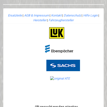
Ersatzteile
|
AGB & Impressum
|
Kontakt
|
Datenschutz
|
Hilfe Login
|
Hersteller
|
Fahrzeughersteller
Oft gesucht werden günstig
e