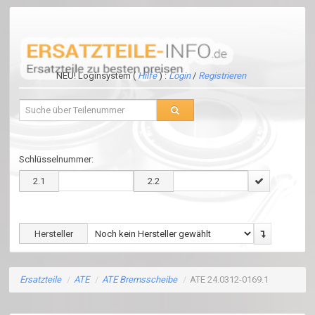
NEU! Loginsystem (
Hilfe
) :
Login
/
Registrieren
Schlüsselnummer:
2.1
2.2
Hersteller
Ersatzteile
/
ATE
/
ATE Bremsscheibe
/
ATE 24.0312-0169.1