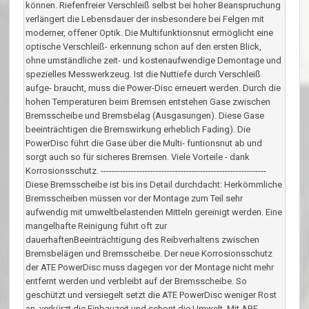
können. Riefenfreier Verschleiß selbst bei hoher Beanspruchung
verlängert die Lebensdauer der insbesondere bei Felgen mit
moderner, offener Optik. Die Multifunktionsnut ermöglicht eine
optische Verschleiß- erkennung schon auf den ersten Blick,
ohne umständliche zeit- und kostenaufwendige Demontage und
spezielles Messwerkzeug. Ist die Nuttiefe durch Verschleiß
aufge- braucht, muss die Power-Disc erneuert werden. Durch die
hohen Temperaturen beim Bremsen entstehen Gase zwischen
Bremsscheibe und Bremsbelag (Ausgasungen). Diese Gase
beeinträchtigen die Bremswirkung erheblich Fading). Die
PowerDisc führt die Gase über die Multi- funtionsnut ab und
sorgt auch so für sicheres Bremsen. Viele Vorteile - dank
Korrosionsschutz. ------------------------------------------------------------
Diese Bremsscheibe ist bis ins Detail durchdacht: Herkömmliche
Bremsscheiben müssen vor der Montage zum Teil sehr
aufwendig mit umweltbelastenden Mitteln gereinigt werden. Eine
mangelhafte Reinigung führt oft zur
dauerhaftenBeeinträchtigung des Reibverhaltens zwischen
Bremsbelägen und Bremsscheibe. Der neue Korrosionsschutz
der ATE PowerDisc muss dagegen vor der Montage nicht mehr
entfernt werden und verbleibt auf der Bremsscheibe. So
geschützt und versiegelt setzt die ATE PowerDisc weniger Rost
an, verkürzt die Einbauzeit und schont die Umwelt. Mit ABE --------