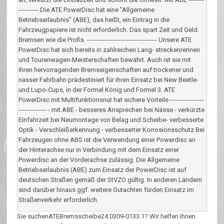
---------- Die ATE PowerDisc hat eine "Allgemeine
Betriebserlaubnis" (ABE), das heißt, ein Eintrag in die
Fahrzeugpapiere ist nicht erforderlich. Das spart Zeit und Geld.
Bremsen wie die Profis. ----------------------------------- Unsere ATE
PowerDisc hat sich bereits in zahlreichen Lang- streckenrennen
und Tourenwagen-Meisterschaften bewährt. Auch ist sie mit
ihren hervorragenden Bremseigenschaften auf trockener und
nasser Fahrbahn prädestiniert für ihren Einsatz bei New Beetle-
und Lupo-Cups, in der Formel König und Formel 3. ATE
PowerDisc mit Multifunktionsnut hat sichere Vorteile -----------------
-------------- - mit ABE - besseres Ansprechen bei Nässe - verkürzte
Einfahrzeit bei Neumontage von Belag und Scheibe- verbesserte
Optik - Verschleißerkennung - verbesserter Korrosionsschutz Bei
Fahrzeugen ohne ABS ist die Verwendung einer Powerdisc an
der Hinterachse nur in Verbindung mit dem Einsatz einer
Powerdisc an der Vorderachse zulässig. Die Allgemeine
Betriebserlaubnis (ABE) zum Einsatz der PowerDisc ist auf
deutschen Straßen gemäß der StVZO gültig. In anderen Ländern
sind darüber hinaus ggf. weitere Gutachten fürden Einsatz im
Straßenverkehr erforderlich.
Sie suchenATEBremsscheibe24.0309-0133.1? Wir helfen Ihnen