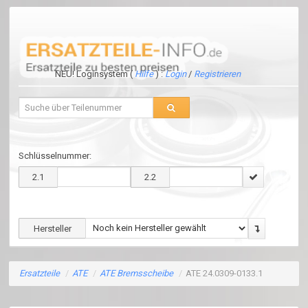
NEU! Loginsystem (
Hilfe
) :
Login
/
Registrieren
Schlüsselnummer:
2.1
2.2
Hersteller
Ersatzteile
/
ATE
/
ATE Bremsscheibe
/
ATE 24.0309-0133.1