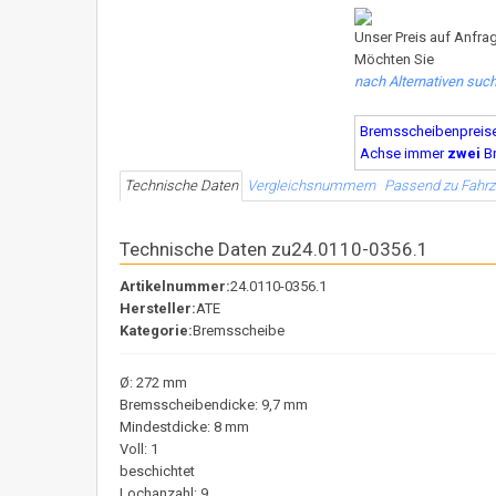
Unser Preis auf Anfrag
Möchten Sie
nach Alternativen suc
Bremsscheibenpreise s
Achse immer
zwei
B
Technische Daten
Vergleichsnummern
Passend zu Fahr
Technische Daten zu24.0110-0356.1
Artikelnummer:
24.0110-0356.1
Hersteller:
ATE
Kategorie:
Bremsscheibe
Ø: 272 mm
Bremsscheibendicke: 9,7 mm
Mindestdicke: 8 mm
Voll: 1
beschichtet
Lochanzahl: 9