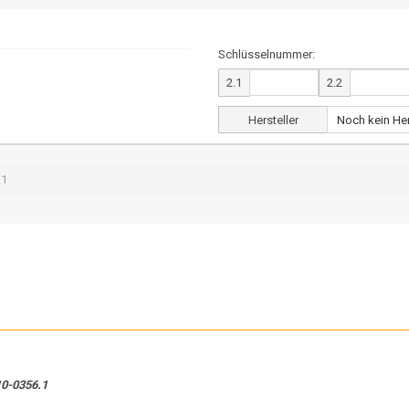
Schlüsselnummer:
2.1
2.2
Hersteller
.1
10-0356.1