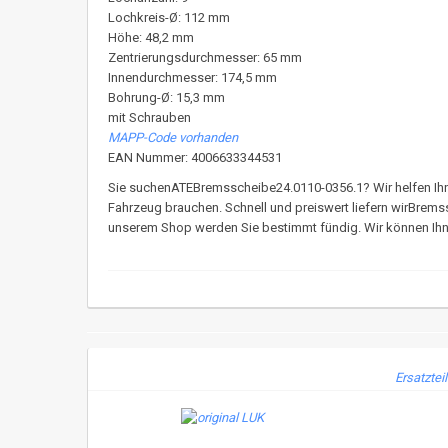
Lochkreis-Ø: 112 mm
Höhe: 48,2 mm
Zentrierungsdurchmesser: 65 mm
Innendurchmesser: 174,5 mm
Bohrung-Ø: 15,3 mm
mit Schrauben
MAPP-Code vorhanden
EAN Nummer: 4006633344531
Sie suchenATEBremsscheibe24.0110-0356.1? Wir helfen Ihnen w
Fahrzeug brauchen. Schnell und preiswert liefern wirBrems
unserem Shop werden Sie bestimmt fündig. Wir können Ihnen
Ersatztei