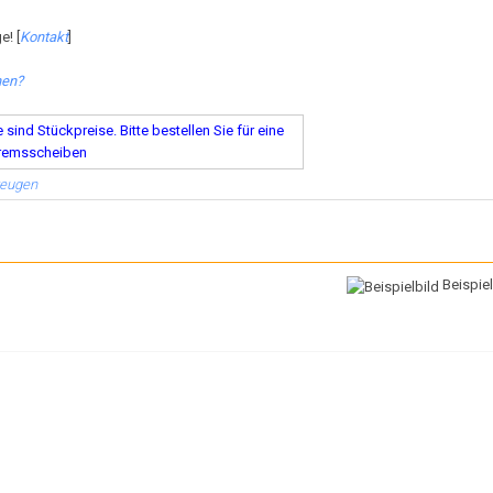
e! [
Kontakt
]
hen?
ind Stückpreise. Bitte bestellen Sie für eine
remsscheiben
zeugen
Beispiel