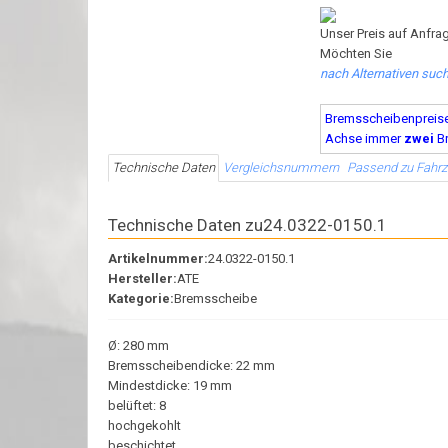
Unser Preis auf Anfrag
Möchten Sie
nach Alternativen suc
Bremsscheibenpreise s
Achse immer
zwei
B
Technische Daten
Vergleichsnummern
Passend zu Fahr
Technische Daten zu24.0322-0150.1
Artikelnummer:
24.0322-0150.1
Hersteller:
ATE
Kategorie:
Bremsscheibe
Ø: 280 mm
Bremsscheibendicke: 22 mm
Mindestdicke: 19 mm
belüftet: 8
hochgekohlt
beschichtet