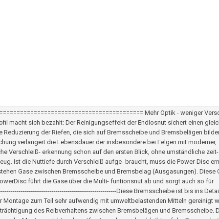
hat. ========================================== Mehr Optik - weniger Versc
e mit Profil macht sich bezahlt: Der Reinigungseffekt der Endlosnut sichert einen gleic
e Reduzierung der Riefen, die sich auf Bremsscheibe und Bremsbelägen bilde
uchung verlängert die Lebensdauer der insbesondere bei Felgen mit moderner,
sche Verschleiß- erkennung schon auf den ersten Blick, ohne umständliche zeit
 Ist die Nuttiefe durch Verschleiß aufge- braucht, muss die Power-Disc ern
tstehen Gase zwischen Bremsscheibe und Bremsbelag (Ausgasungen). Diese
owerDisc führt die Gase über die Multi- funtionsnut ab und sorgt auch so für
----------------------------------------------------Diese Bremsscheibe ist bis ins Detai
Montage zum Teil sehr aufwendig mit umweltbelastenden Mitteln gereinigt w
inträchtigung des Reibverhaltens zwischen Bremsbelägen und Bremsscheibe. 