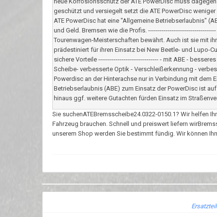
neue Korrosionsschutz der ATE PowerDisc muss dagegen vo
geschützt und versiegelt setzt die ATE PowerDisc weniger Ros
ATE PowerDisc hat eine "Allgemeine Betriebserlaubnis" (ABE)
und Geld. Bremsen wie die Profis. ----------------------------
Tourenwagen-Meisterschaften bewährt. Auch ist sie mit i
prädestiniert für ihren Einsatz bei New Beetle- und Lupo-C
sichere Vorteile ------------------------------- - mit ABE - 
Scheibe- verbesserte Optik - Verschleißerkennung - verbe
Powerdisc an der Hinterachse nur in Verbindung mit dem E
Betriebserlaubnis (ABE) zum Einsatz der PowerDisc ist au
hinaus ggf. weitere Gutachten fürden Einsatz im Straßenver
Sie suchenATEBremsscheibe24.0322-0150.1? Wir helfen Ihnen w
Fahrzeug brauchen. Schnell und preiswert liefern wirBrems
unserem Shop werden Sie bestimmt fündig. Wir können Ihnen
Ersatztei