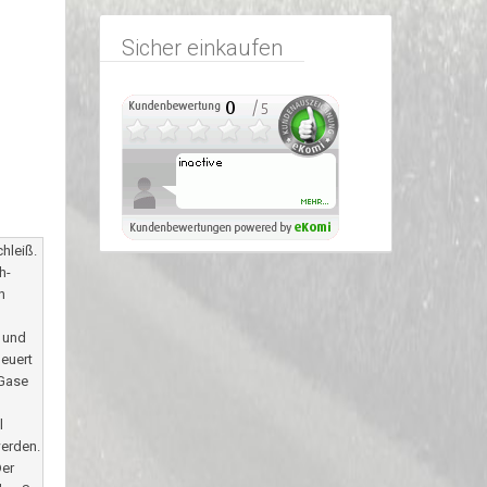
Sicher einkaufen
hleiß.
h-
n
- und
euert
 Gase
l
erden.
Der