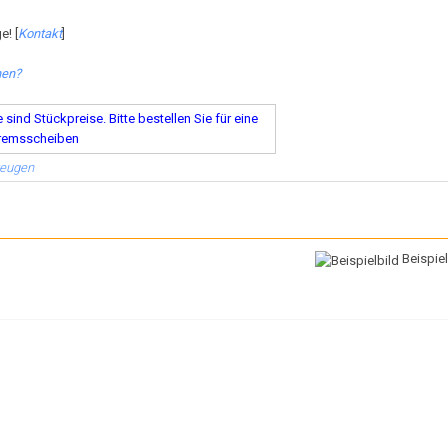
e! [
Kontakt
]
hen?
ind Stückpreise. Bitte bestellen Sie für eine
remsscheiben
zeugen
Beispiel