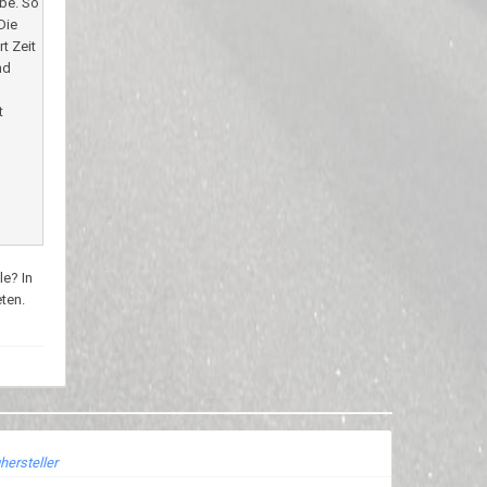
be. So
Die
t Zeit
nd
t
le? In
ten.
hersteller