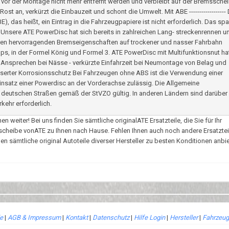
r der Montage nicht mehr entfernt werden und verbleibt auf der Bremsschei
t an, verkürzt die Einbauzeit und schont die Umwelt. Mit ABE ------------------ 
, das heißt, ein Eintrag in die Fahrzeugpapiere ist nicht erforderlich. Das spar
------- Unsere ATE PowerDisc hat sich bereits in zahlreichen Lang- streckenrennen u
hren hervorragenden Bremseigenschaften auf trockener und nasser Fahrbahn
ups, in der Formel König und Formel 3. ATE PowerDisc mit Multifunktionsnut ha
besseres Ansprechen bei Nässe - verkürzte Einfahrzeit bei Neumontage von Belag und
sserter Korrosionsschutz Bei Fahrzeugen ohne ABS ist die Verwendung einer
insatz einer Powerdisc an der Vorderachse zulässig. Die Allgemeine
f deutschen Straßen gemäß der StVZO gültig. In anderen Ländern sind darüber
kehr erforderlich.
eiter! Bei uns finden Sie sämtliche originalATE Ersatzteile, die Sie für Ihr
scheibe vonATE zu Ihnen nach Hause. Fehlen Ihnen auch noch andere Ersatztei
 sämtliche original Autoteile diverser Hersteller zu besten Konditionen anbie
le
|
AGB & Impressum
|
Kontakt
|
Datenschutz
|
Hilfe Login
|
Hersteller
|
Fahrzeug