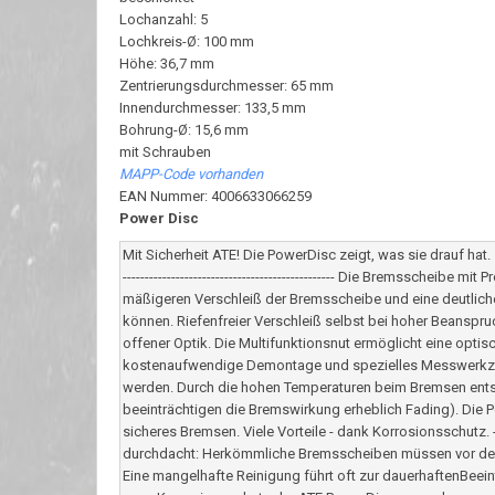
Lochanzahl: 5
Lochkreis-Ø: 100 mm
Höhe: 36,7 mm
Zentrierungsdurchmesser: 65 mm
Innendurchmesser: 133,5 mm
Bohrung-Ø: 15,6 mm
mit Schrauben
MAPP-Code vorhanden
EAN Nummer: 4006633066259
Power Disc
Mit Sicherheit ATE! Die PowerDisc zeigt, was sie drauf 
------------------------------------------------ Die Bremsscheib
mäßigeren Verschleiß der Bremsscheibe und eine deutlich
können. Riefenfreier Verschleiß selbst bei hoher Beanspr
offener Optik. Die Multifunktionsnut ermöglicht eine opti
kostenaufwendige Demontage und spezielles Messwerkzeug.
werden. Durch die hohen Temperaturen beim Bremsen en
beeinträchtigen die Bremswirkung erheblich Fading). Die P
sicheres Bremsen. Viele Vorteile - dank Korrosionsschutz. --------
durchdacht: Herkömmliche Bremsscheiben müssen vor der 
Eine mangelhafte Reinigung führt oft zur dauerhaftenBee